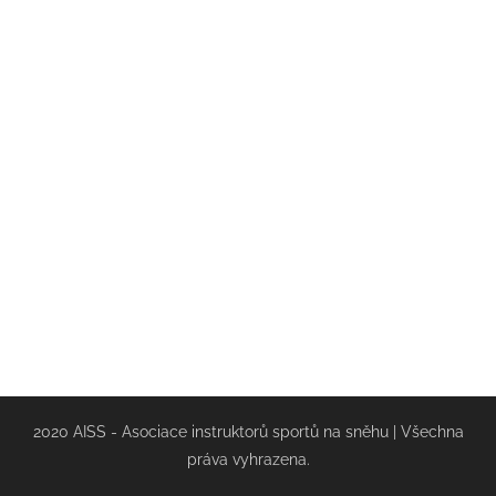
2020 AISS - Asociace instruktorů sportů na sněhu | Všechna
práva vyhrazena.