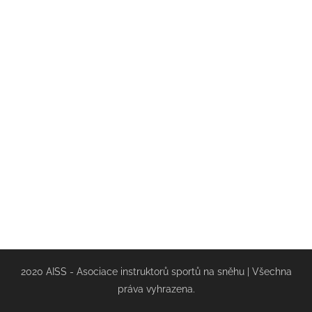
2020 AISS - Asociace instruktorů sportů na sněhu | Všechna
práva vyhrazena.