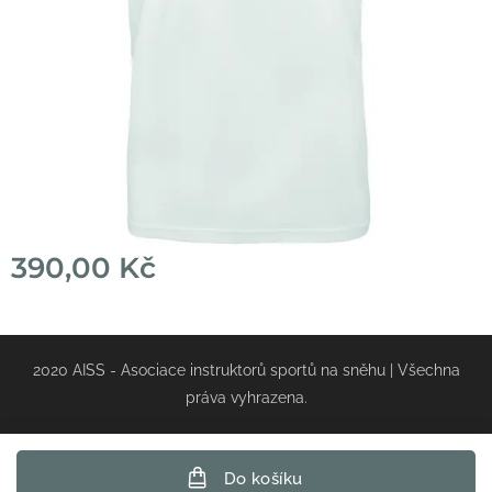
390,00
Kč
2020 AISS - Asociace instruktorů sportů na sněhu | Všechna
práva vyhrazena.
Do košíku